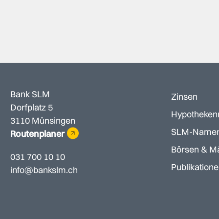
Bank SLM
Zinsen
Dorfplatz 5
Hypotheken
3110 Münsingen
SLM-Namen
Routenplaner
Börsen & M
031 700 10 10
Publikation
info@bankslm.ch